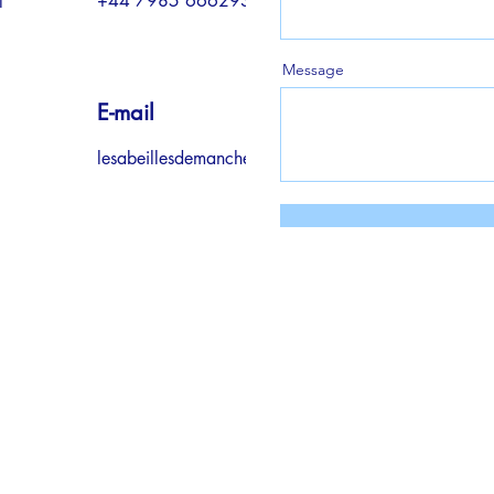
+44 7985 666293
l
Message
E-mail
lesabeillesdemanchester@outlook.com