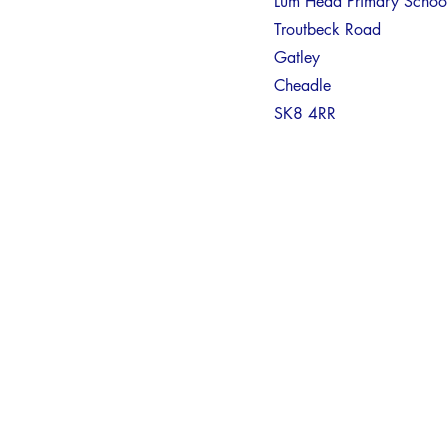
Lum Head Primary Schoo
Troutbeck Road
Gatley
Cheadle
SK8 4RR